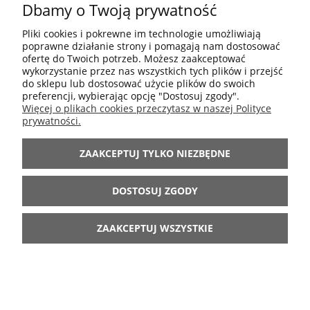
Dbamy o Twoją prywatność
95,00 zł
Cena regularna:
47,50 zł
Najniższa cena:
Pliki cookies i pokrewne im technologie umożliwiają
poprawne działanie strony i pomagają nam dostosować
ofertę do Twoich potrzeb. Możesz zaakceptować
DO KOSZYKA
wykorzystanie przez nas wszystkich tych plików i przejść
do sklepu lub dostosować użycie plików do swoich
preferencji, wybierając opcję "Dostosuj zgody".
Więcej o plikach cookies przeczytasz w naszej Polityce
prywatności.
-70%
ZAAKCEPTUJ TYLKO NIEZBĘDNE
DOSTOSUJ ZGODY
ZAAKCEPTUJ WSZYSTKIE