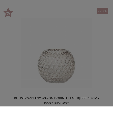
-70%
KULISTY SZKLANY WAZON DORINIA LENE BJERRE 13 CM -
JASNY BRĄZOWY
28,50 zł