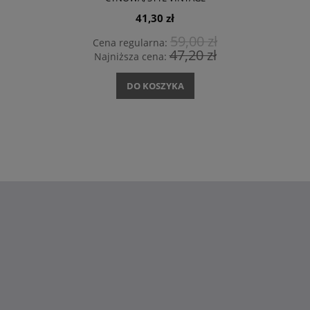
41,30 zł
59,00 zł
Cena regularna:
47,20 zł
Najniższa cena:
DO KOSZYKA
Dekoracje
i wyposażenie wnętrz -
sklep DesignByWomen