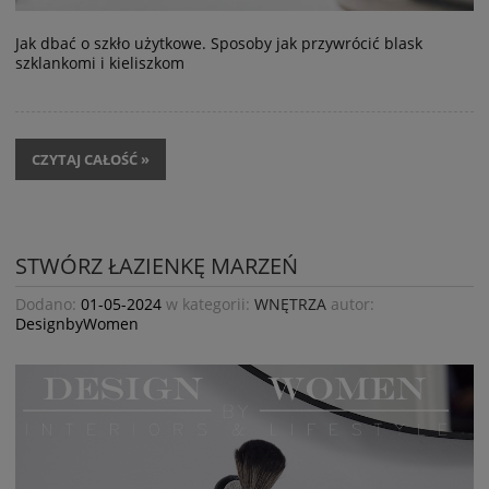
Jak dbać o szkło użytkowe. Sposoby jak przywrócić blask
szklankomi i kieliszkom
CZYTAJ CAŁOŚĆ »
STWÓRZ ŁAZIENKĘ MARZEŃ
Dodano:
01-05-2024
w kategorii:
WNĘTRZA
autor:
DesignbyWomen