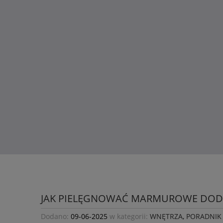
wyjątkowy klimat i podkreślając ich charakter.
Dlaczego warto wybrać nasze dod
Nasz sklep internetowy to nie tylko miejsce, w któ
harmonijnej przestrzeni w całym domu. Dzięki s
jednolitą stylistycznie całość.
Zmienianie wnętrza przy pomocy dodatków nigdy 
swojego domu. Czasem wystarczy kilka dobrze dobr
aby nadać swojemu domowi nowy, wyjątkowy wyglą
Zapraszamy do odkrycia pełni możliwości, jakie ofer
Bo w końcu, Twój dom zasługuje na to, co najlepsze
JAK PIELĘGNOWAĆ MARMUROWE DODA
Dodano:
09-06-2025
w kategorii:
WNĘTRZA
,
PORADNIK