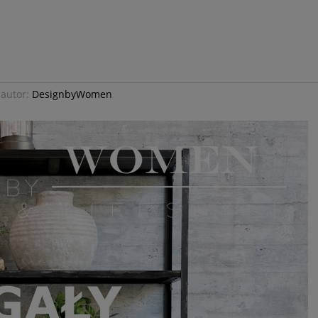
autor:
DesignbyWomen