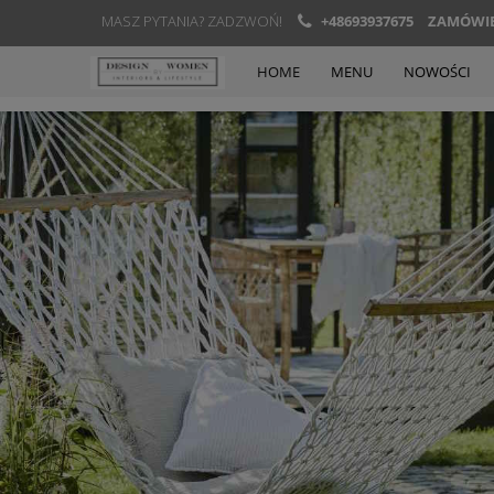
MASZ PYTANIA? ZADZWOŃ!
+48693937675
ZAMÓWIEN
HOME
MENU
NOWOŚCI