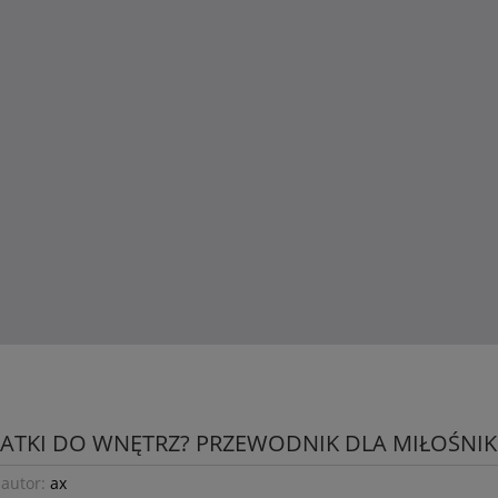
atki do wnętrz?
rym znajdziesz modne dodatki do domu, ale przede wszystkim kompl
zerokiemu wyborowi produktów możesz z łatwością dobrać dodatk
nie było prostsze - nie musisz przeprowadzać gruntownego rem
anych dekoracji, aby całkowicie odmienić charakter pomieszczeni
d.
ują nasze dodatki do wnętrz. Znajdź inspirację, która pozwoli Ci pr
.
TKI DO WNĘTRZ? PRZEWODNIK DLA MIŁOŚNI
autor:
ax