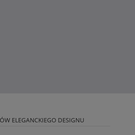
eksowa oferta, która umożliwia stworzenie spójnej i
i, które będą się wzajemnie uzupełniać, tworząc
ontu, aby wprowadzić świeżość i nowoczesność do
a. U nas znajdziesz wszystko, czego potrzebujesz,
zekształcić każdy pokój w unikalne i piękne miejsce.
KÓW ELEGANCKIEGO DESIGNU